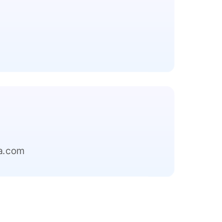
m
a.com